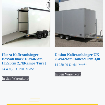
Henra Kofferanhänger
Unsinn Kofferanhänger UK
Boxvan black 183x465cm
204x426cm Höhe:210cm 3,0t
H:220cm 2,7t|Rampe Türe |
14.250,00
€
inkl. MwSt
14.490,75
€
inkl. MwSt
In den Warenkorb
In den Warenkorb