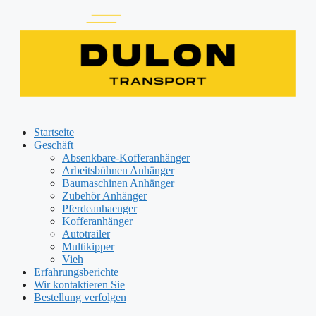
Zum
Inhalt
springen
Startseite
Geschäft
Absenkbare-Kofferanhänger
Arbeitsbühnen Anhänger
Baumaschinen Anhänger
Zubehör Anhänger
Pferdeanhaenger
Kofferanhänger
Autotrailer
Multikipper
Vieh
Erfahrungsberichte
Wir kontaktieren Sie
Bestellung verfolgen