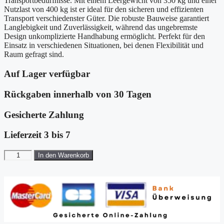
Transportbedürfnisse. Mit einem Leergewicht von 350 kg und einer
Nutzlast von 400 kg ist er ideal für den sicheren und effizienten
Transport verschiedenster Güter. Die robuste Bauweise garantiert
Langlebigkeit und Zuverlässigkeit, während das ungebremste
Design unkomplizierte Handhabung ermöglicht. Perfekt für den
Einsatz in verschiedenen Situationen, bei denen Flexibilität und
Raum gefragt sind.
Auf Lager verfügbar
Rückgaben innerhalb von 30 Tagen
Gesicherte Zahlung
Lieferzeit 3 bis 7
Kofferanhänger
In den Warenkorb
BK
750kg
ungebremst
118x205cm
Höhe:150cm
Menge