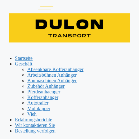
Zum
Inhalt
springen
Startseite
Geschäft
Absenkbare-Kofferanhänger
Arbeitsbühnen Anhänger
Baumaschinen Anhänger
Zubehör Anhänger
Pferdeanhaenger
Kofferanhänger
Autotrailer
Multikipper
Vieh
Erfahrungsberichte
Wir kontaktieren Sie
Bestellung verfolgen