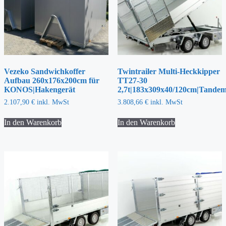
Vezeko Sandwichkoffer
Twintrailer Multi-Heckkipper
Aufbau 260x176x200cm für
TT27-30
KONOS|Hakengerät
2,7t|183x309x40/120cm|Tande
2.107,90
€
inkl. MwSt
3.808,66
€
inkl. MwSt
In den Warenkorb
In den Warenkorb