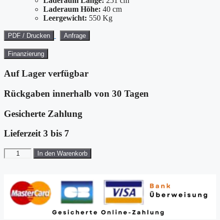
Laderaum Länge:
251 cm
Laderaum Höhe:
40 cm
Leergewicht:
550 Kg
PDF / Drucken
Anfrage
Finanzierung
Auf Lager verfügbar
Rückgaben innerhalb von 30 Tagen
Gesicherte Zahlung
Lieferzeit 3 bis 7
Vezeko
In den Warenkorb
Abroll-
Mulde
251x177x40cm
für
KONOS|Hakengerät
Menge