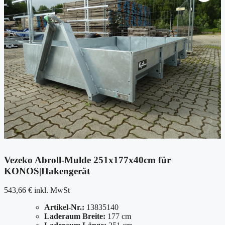
Vezeko Abroll-Mulde 251x177x40cm für
KONOS|Hakengerät
543,66
€
inkl. MwSt
Artikel-Nr.:
13835140
Laderaum Breite:
177 cm