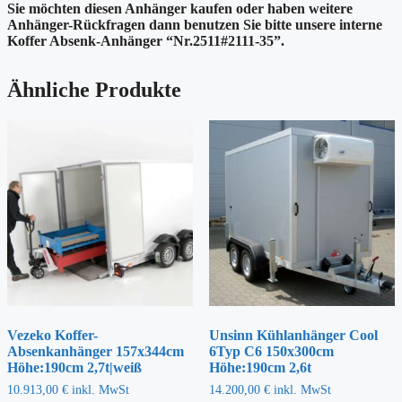
Sie möchten diesen Anhänger kaufen oder haben weitere
Anhänger-Rückfragen dann benutzen Sie bitte unsere interne
Koffer Absenk-Anhänger “Nr.2511#2111-35”.
Ähnliche Produkte
Vezeko Koffer-
Unsinn Kühlanhänger Cool
Absenkanhänger 157x344cm
6Typ C6 150x300cm
Höhe:190cm 2,7t|weiß
Höhe:190cm 2,6t
10.913,00
€
inkl. MwSt
14.200,00
€
inkl. MwSt