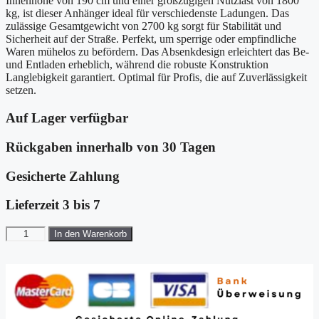
Innenhöhe von 190 cm und einer großzügigen Nutzlast von 1800
kg, ist dieser Anhänger ideal für verschiedenste Ladungen. Das
zulässige Gesamtgewicht von 2700 kg sorgt für Stabilität und
Sicherheit auf der Straße. Perfekt, um sperrige oder empfindliche
Waren mühelos zu befördern. Das Absenkdesign erleichtert das Be-
und Entladen erheblich, während die robuste Konstruktion
Langlebigkeit garantiert. Optimal für Profis, die auf Zuverlässigkeit
setzen.
Auf Lager verfügbar
Rückgaben innerhalb von 30 Tagen
Gesicherte Zahlung
Lieferzeit 3 bis 7
Vezeko
In den Warenkorb
Koffer-
Absenkanhänger
157x344cm
Höhe:190cm
2,7t|schwarz
Menge