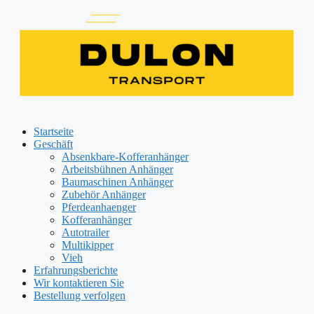
Zum
Inhalt
springen
Startseite
Geschäft
Absenkbare-Kofferanhänger
Arbeitsbühnen Anhänger
Baumaschinen Anhänger
Zubehör Anhänger
Pferdeanhaenger
Kofferanhänger
Autotrailer
Multikipper
Vieh
Erfahrungsberichte
Wir kontaktieren Sie
Bestellung verfolgen