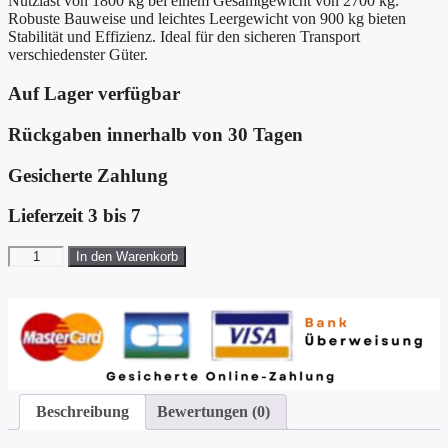
Nutzlast von 1800 kg bei einem Gesamtgewicht von 2700 kg.
Robuste Bauweise und leichtes Leergewicht von 900 kg bieten
Stabilität und Effizienz. Ideal für den sicheren Transport
verschiedenster Güter.
Auf Lager verfügbar
Rückgaben innerhalb von 30 Tagen
Gesicherte Zahlung
Lieferzeit 3 bis 7
Vezeko
In den Warenkorb
Koffer-
Absenkanhänger
157x344cm
Höhe:190cm
2,7t|weiß
Menge
Beschreibung
Bewertungen (0)