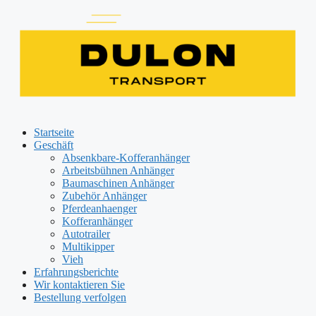
Zum
Inhalt
springen
Startseite
Geschäft
Absenkbare-Kofferanhänger
Arbeitsbühnen Anhänger
Baumaschinen Anhänger
Zubehör Anhänger
Pferdeanhaenger
Kofferanhänger
Autotrailer
Multikipper
Vieh
Erfahrungsberichte
Wir kontaktieren Sie
Bestellung verfolgen